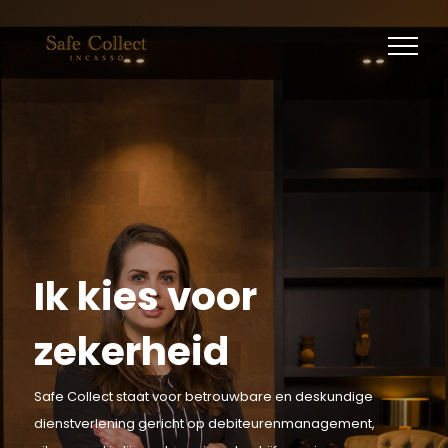
Ga
naar
inhoud
Ik kies voor
zekerheid
Safe Collect staat voor betrouwbare en deskundige
dienstverlening gericht op debiteurenmanagement,